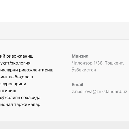
ий ривожланиш
Манзил
уҳит/экология
Чилонзор 1/38, Тошкент,
ияларни ривожлантириш
Ўзбекистон
инг ва баҳолаш
есурсларини
Email
антириш
z.nasirova@zn-standard.uz
хўжалиги соҳасида
ионал таржималар