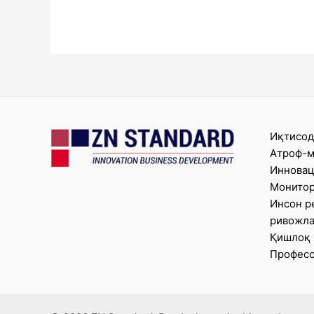
Иқтисод
Атроф-м
Инновац
Монитор
Инсон р
ривожл
Қишлоқ 
Професс