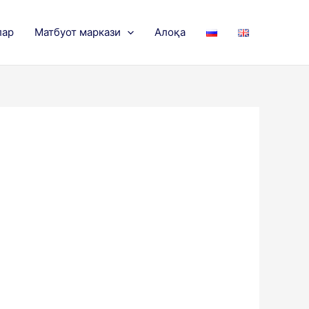
лар
Матбуот маркази
Алоқа