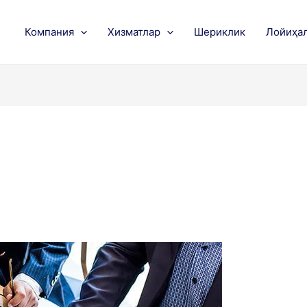
Компания
Хизматлар
Шериклик
Лойиҳа