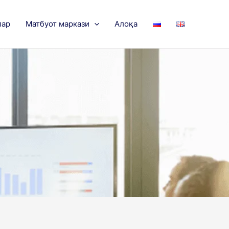
лар
Матбуот маркази
Алоқа