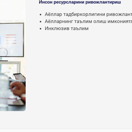
Инсон ресурсларини ривожлантириш
Aёллар тадбиркорлигини ривожлан
Aёлларнинг таълим олиш имконият
Инклюзив таълим