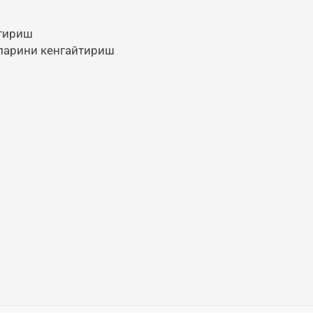
тириш
ларини кенгайтириш