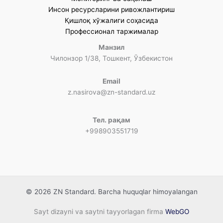
Инсон ресурсларини ривожлантириш
Қишлоқ хўжалиги соҳасида
Профессионал таржималар
Манзил
Чилонзор 1/38, Тошкент, Ўзбекистон
Email
z.nasirova@zn-standard.uz
Тел. рақам
+998903551719
© 2026 ZN Standard. Barcha huquqlar himoyalangan
Sayt dizayni va saytni tayyorlagan firma
WebGO