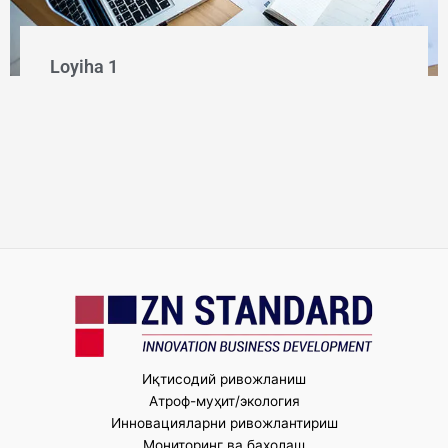
Loyiha 1
Иқтисодий ривожланиш
Атроф-муҳит/экология
Инновацияларни ривожлантириш
Мониторинг ва баҳолаш