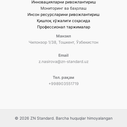
Инновацияларни ривожлантириш
Мониторинг ва баҳолаш
Инсон ресурсларини ривожлантириш
Қишлоқ хўжалиги соҳасида
Профессионал таржималар
Манзил
Чилонзор 1/38, Тошкент, Ўзбекистон
Email
z.nasirova@zn-standard.uz
Тел. рақам
+998903551719
© 2026 ZN Standard. Barcha huquqlar himoyalangan