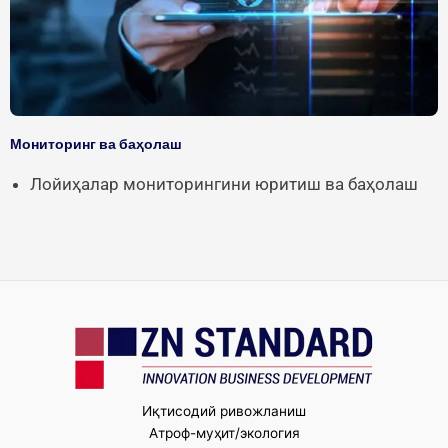
Мониторинг ва баҳолаш
Лойиҳалар мониторингини юритиш ва баҳолаш
Иқтисодий ривожланиш
Атроф-муҳит/экология